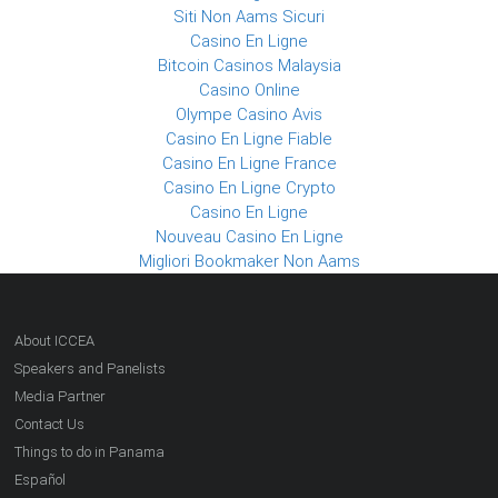
Siti Non Aams Sicuri
Casino En Ligne
Bitcoin Casinos Malaysia
Casino Online
Olympe Casino Avis
Casino En Ligne Fiable
Casino En Ligne France
Casino En Ligne Crypto
Casino En Ligne
Nouveau Casino En Ligne
Migliori Bookmaker Non Aams
About ICCEA
Speakers and Panelists
Media Partner
Contact Us
Things to do in Panama
Español